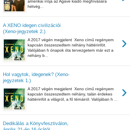
amerikai írója az Agave kiadó meghívására
hétvég...
A XENO idegen civilizációi
(Xeno-jegyzetek 2.)
›
A 2017 végén megjelent Xeno című regényem
kapcsán összeszedtem néhány háttérinfót.
Valójában h ónapok óta tervezgetem már ezt a
néhány b...
Hol vagytok, idegenek? (Xeno-
jegyzetek 1.)
›
A 2017 végén megjelent Xeno című regényem
kapcsán összeszedtem néhány, talán érdekes
háttérinfót a világról, a fő témáiról. Valójában h ...
Dedikálás a Könyvfesztiválon,
április 21-én 16 órától