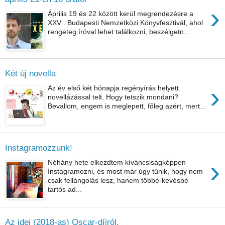
›
Április 19 és 22 között kerül megrendezésre a
XXV . Budapesti Nemzetközi Könyvfesztivál, ahol
rengeteg íróval lehet találkozni, beszélgetn...
Két új novella
›
Az év első két hónapja regényírás helyett
novellázással telt. Hogy tetszik mondani?
Bevallom, engem is meglepett, főleg azért, mert...
Instagramozzunk!
›
Néhány hete elkezdtem kíváncsiságképpen
Instagramozni, és most már úgy tűnik, hogy nem
csak fellángolás lesz, hanem többé-kevésbé
tartós ad...
Az idei (2018-as) Oscar-díjról,