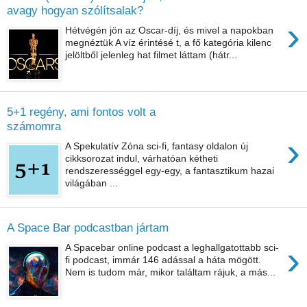
avagy hogyan szólítsalak?
›
Hétvégén jön az Oscar-díj, és mivel a napokban
megnéztük A víz érintésé t, a fő kategória kilenc
jelöltből jelenleg hat filmet láttam (hátr...
5+1 regény, ami fontos volt a
számomra
›
A Spekulatív Zóna sci-fi, fantasy oldalon új
cikksorozat indul, várhatóan kétheti
rendszerességgel egy-egy, a fantasztikum hazai
világában ...
A Space Bar podcastban jártam
›
A Spacebar online podcast a leghallgatottabb sci-
fi podcast, immár 146 adással a háta mögött.
Nem is tudom már, mikor találtam rájuk, a más...