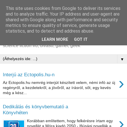
This site uses cookies from Google to deliver its services
Markovics Botond |
and to analyze traffic. Your IP address and user-agent are
shared with Google along with performance and security
Brandon Hackett
metrics to ensure quality of service, generate usage
statistics, and to detect and address abuse.
MARKOVICS Botond aka Brandon Hackett írói honlapja |
LEARN MORE
GOT IT
science fiction író, olvasó, gamer, geek
▼
Interjú az Ectopolis.hu-n
›
Az Ectopolis.hu nemrég interjút készített velem, némi infó az új
regényről, a kezdetekről, a jövőről, az írásról, sőt, egy kevés
még a kész...
Dedikálás és könyvbemutató a
Könyvhéten
›
Korábban említettem, hogy felkérésre írtam egy
novellát a Móra kiadó 2050 - Ifjúsági novellák a