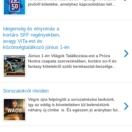
jövőről kötetébe, amelyhez kapcsolódóan két...
Idegenség és elnyomás a
kortárs SFF regényekben,
avagy ViTa-est és
›
közönségtalálkozó június 1-én
Június 1-én Világok Találkozása-est a Próza
Nostra csapata szervezésében, kortárs sci-fi és
fantasy kötetekről szóló kerekasztal-beszélge...
Sorozatokról röviden
›
Végre újra felpörgött a sorozatnézési kedvünk,
így az eddig is követetteken túl belenéztünk
néhány új címbe is. És egészen jó arányban fut...