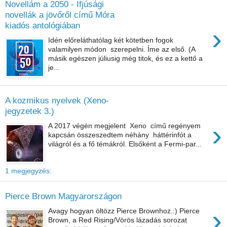
Novellám a 2050 - Ifjúsági
novellák a jövőről című Móra
kiadós antológiában
›
Idén előreláthatólag két kötetben fogok
valamilyen módon szerepelni. Íme az első. (A
másik egészen júliusig még titok, és ez a kettő a
je...
A kozmikus nyelvek (Xeno-
jegyzetek 3.)
›
A 2017 végén megjelent Xeno című regényem
kapcsán összeszedtem néhány háttérinfót a
világról és a fő témákról. Elsőként a Fermi-par...
1 megjegyzés:
Pierce Brown Magyarországon
›
Avagy hogyan öltözz Pierce Brownhoz.:) Pierce
Brown, a Red Rising/Vörös lázadás sorozat