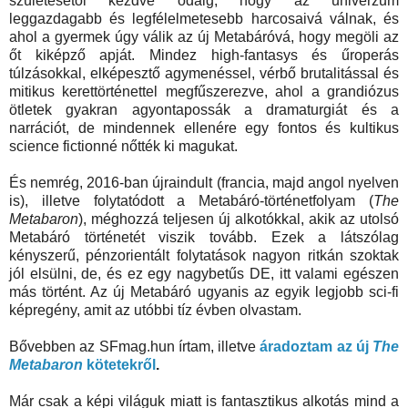
születésétől kezdve odáig, hogy az univerzum
leggazdagabb és legfélelmetesebb harcosaivá válnak, és
ahol a gyermek úgy válik az új Metabáróvá, hogy megöli az
őt kiképző apját. Mindez high-fantasys és űroperás
túlzásokkal, elképesztő agymenéssel, vérbő brutalitással és
mitikus kerettörténettel megfűszerezve, ahol a grandiózus
ötletek gyakran agyontapossák a dramaturgiát és a
narrációt, de mindennek ellenére egy fontos és kultikus
science fictionné nőtték ki magukat.
És nemrég, 2016-ban újraindult (francia, majd angol nyelven
is), illetve folytatódott a Metabáró-történetfolyam (
The
Metabaron
), méghozzá teljesen új alkotókkal, akik az utolsó
Metabáró történetét viszik tovább. Ezek a látszólag
kényszerű, pénzorientált folytatások nagyon ritkán szoktak
jól elsülni, de, és ez egy nagybetűs DE, itt valami egészen
más történt. Az új Metabáró ugyanis az egyik legjobb sci-fi
képregény, amit az utóbbi tíz évben olvastam.
Bővebben az SFmag.hun írtam, illetve
áradoztam az új
The
Metabaron
kötetekről
.
Már csak a képi világuk miatt is fantasztikus alkotás mind a