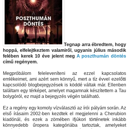
Tegnap arra ébredtem, hogy
hoppá, elfelejtkeztem valamiről, ugyanis július második
felében kerek 10 éve jelent meg
A poszthumán döntés
című regényem
.
Megpróbálom feleleveníteni az ezzel kapcsolatos
emlékeimet, ami azért sem könnyű, mert a tíz évvel ezelőtti
kapcsolódó blogbejegyzések is köddé váltak már. Ellenben
találtam egy térképet, amelyet magamnak készítettem a Tau
bolygóról, ez majd a bejegyzés végén található.
Ez a regény egy komoly vízválasztó az írói pályám során. Az
első írásaim 2002-ben kezdtek el megjelenni a Cherubion
kiadónál, és ezek a zömében ifjúkori történetek inkább
könnyedebb űropera kategóriába tartoztak, amelyeket