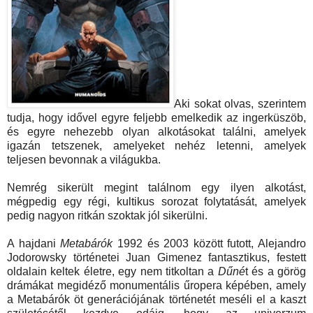
Aki sokat olvas, szerintem
tudja, hogy idővel egyre feljebb emelkedik az ingerküszöb,
és egyre nehezebb olyan alkotásokat találni, amelyek
igazán tetszenek, amelyeket nehéz letenni, amelyek
teljesen bevonnak a világukba.
Nemrég sikerült megint találnom egy ilyen alkotást,
mégpedig egy régi, kultikus sorozat folytatását, amelyek
pedig nagyon ritkán szoktak jól sikerülni.
A hajdani
Metabárók
1992 és 2003 között futott, Alejandro
Jodorowsky történetei Juan Gimenez fantasztikus, festett
oldalain keltek életre, egy nem titkoltan a
Dűné
t és a görög
drámákat megidéző monumentális űropera képében, amely
a Metabárók öt generációjának történetét meséli el a kaszt