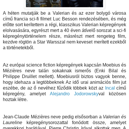
A héten mutatják be a Valerian és az ezer bolygó városa
című francia sci-fi filmet Luc Besson rendezésében, és még
előtte sort kerítettem a régi, klasszikus Valerian képregények
elolvasására, egyrészt mert a 40 éven átívelő sorozat a sci-fi
képregénytörténelem része, másrészt mert rengeteg film,
kezdve rögtön a Star Warsszal nem keveset merített ezekből
a történetekből.
Az európai science fiction képregények kapcsán Moebius és
Mézières neve talán sokaknak ismerős (Enki Bilal és
Philippe Druillet mellett). Moebiusról biztos vagyok benne,
hogy idehaza a legtöbbeknek Az idő urai animációs film jut
eszébe, de az ő nevéhez fűződik többek közt az
Incal
című
képregény, amelyet
Alejandro Jodorowsky
val közösen
hoztak létre.
Jean-Claude Mézières neve pedig elsősorban a
Valerian és
Laureline
képregénysorozattal fonódott össze, amelyet
gyerekkori barátjával, Pierre Christin íróval alkottak meg. A