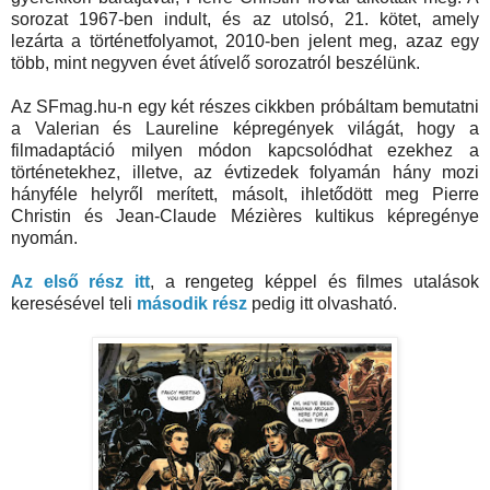
sorozat 1967-ben indult, és az utolsó, 21. kötet, amely
lezárta a történetfolyamot, 2010-ben jelent meg, azaz egy
több, mint negyven évet átívelő sorozatról beszélünk.
Az SFmag.hu-n egy két részes cikkben próbáltam bemutatni
a Valerian és Laureline képregények világát, hogy a
filmadaptáció milyen módon kapcsolódhat ezekhez a
történetekhez, illetve, az évtizedek folyamán hány mozi
hányféle helyről merített, másolt, ihletődött meg Pierre
Christin és Jean-Claude Mézières kultikus képregénye
nyomán.
Az első rész itt
, a rengeteg képpel és filmes utalások
keresésével teli
második rész
pedig itt olvasható.