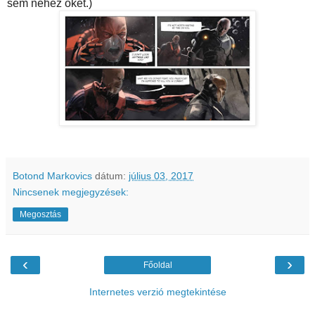
sem nehéz őket.)
Botond Markovics
dátum:
július 03, 2017
Nincsenek megjegyzések:
Megosztás
‹
›
Főoldal
Internetes verzió megtekintése