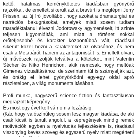
kettő, hatalmas, keménykötetes kiadásban gyönyörű
rajzokkal, de emellett sikerült azt a bravúrt is meglépni Jerry
Frissen, az új író jóvoltából, hogy azokat a dramaturgiai és
narrációs bakugrásokat, amelyek miatt sosem tudtam
maradéktalanul élvezni Jodorowsky agymenéseit, itt szinte
teljesen kigyomlálták, ami miatt a történet sokkal
erőteljesebbé és karakter központúbbá vált, ráadásul
sikerült közel hozni a karaktereket az olvasóhoz, és nem
csak a Metabárót, hanem az antagonistáit is. Emellett olyan,
új művészek rajzolják felváltva a köteteket, mint Valentin
Sécher és Niko Henrichon, akik nemcsak, hogy méltóak
Gimenez vizualitásához, de szerintem túl is szárnyalják azt,
és órákig el lehet gyönyörködni egy-egy oldal apró
részleteiben, a világ monumentalitásában.
Profi munka, nagyszerű science fiction és fantasztikusan
megrajzolt képregény.
És most egy évet kell várnom a lezárásig.
(Kár, hogy valószínűleg sosem lesz magyar kiadása, de aki
csak kicsit is tanult angolul, a képregények mindig remek
motivációk egyben a nyelvtudás fejlesztésére is, ráadásul
viszonylag kevés szöveg és egyszerű nyelv miatt megérteni