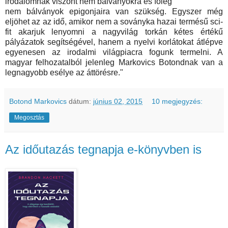
irodalomnak viszont nem bálványokra és főleg
nem bálványok epigonjaira van szükség. Egyszer még
eljöhet az az idő, amikor nem a soványka hazai termésű sci-
fit akarjuk lenyomni a nagyvilág torkán kétes értékű
pályázatok segítségével, hanem a nyelvi korlátokat átlépve
egyenesen az irodalmi világpiacra fogunk termelni. A
magyar felhozatalból jelenleg Markovics Botondnak van a
legnagyobb esélye az áttörésre."
Botond Markovics
dátum:
június 02, 2015
10 megjegyzés:
Megosztás
Az időutazás tegnapja e-könyvben is