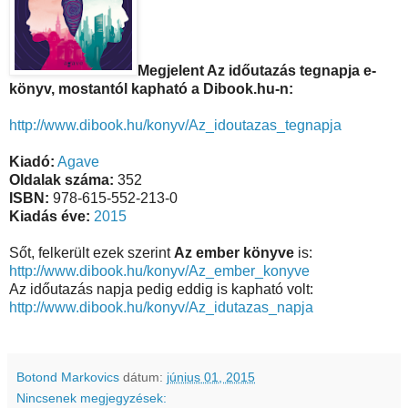
Megjelent Az időutazás tegnapja e-
könyv, mostantól kapható a Dibook.hu-n:
http://www.dibook.hu/konyv/Az_idoutazas_tegnapja
Kiadó:
Agave
Oldalak száma:
352
ISBN:
978-615-552-213-0
Kiadás éve:
2015
Sőt, felkerült ezek szerint
Az ember könyve
is:
http://www.dibook.hu/konyv/Az_ember_konyve
Az időutazás napja pedig eddig is kapható volt:
http://www.dibook.hu/konyv/Az_idutazas_napja
Botond Markovics
dátum:
június 01, 2015
Nincsenek megjegyzések: