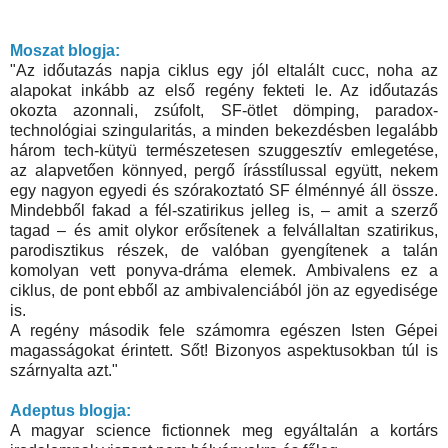
Moszat blogja:
"Az időutazás napja ciklus egy jól eltalált cucc, noha az
alapokat inkább az első regény fekteti le. Az időutazás
okozta azonnali, zsúfolt, SF-ötlet dömping, paradox-
technológiai szingularitás, a minden bekezdésben legalább
három tech-kütyü természetesen szuggesztív emlegetése,
az alapvetően könnyed, pergő írásstílussal együtt, nekem
egy nagyon egyedi és szórakoztató SF élménnyé áll össze.
Mindebből fakad a fél-szatirikus jelleg is, – amit a szerző
tagad – és amit olykor erősítenek a felvállaltan szatirikus,
parodisztikus részek, de valóban gyengítenek a talán
komolyan vett ponyva-dráma elemek. Ambivalens ez a
ciklus, de pont ebből az ambivalenciából jön az egyedisége
is.
A regény második fele számomra egészen Isten Gépei
magasságokat érintett. Sőt! Bizonyos aspektusokban túl is
szárnyalta azt."
Adeptus blogja:
A magyar science fictionnek meg egyáltalán a kortárs