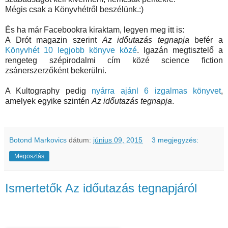
Mégis csak a Könyvhétről beszélünk.:)
És ha már Facebookra kiraktam, legyen meg itt is:
A Drót magazin szerint
Az időutazás tegnapja
befér a
Könyvhét 10 legjobb könyve közé
. Igazán megtisztelő a
rengeteg szépirodalmi cím közé science fiction
zsánerszerzőként bekerülni.
A Kultography pedig
nyárra ajánl 6 izgalmas könyvet
,
amelyek egyike szintén
Az időutazás tegnapja
.
Botond Markovics
dátum:
június 09, 2015
3 megjegyzés:
Megosztás
Ismertetők Az időutazás tegnapjáról