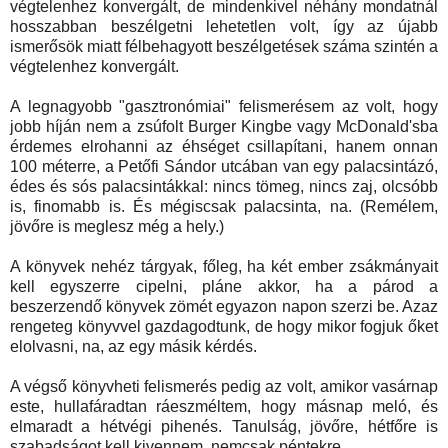
végtelenhez konvergált, de mindenkivel néhány mondatnál
hosszabban beszélgetni lehetetlen volt, így az újabb
ismerősök miatt félbehagyott beszélgetések száma szintén a
végtelenhez konvergált.
A legnagyobb "gasztronómiai" felismerésem az volt, hogy
jobb híján nem a zsúfolt Burger Kingbe vagy McDonald'sba
érdemes elrohanni az éhséget csillapítani, hanem onnan
100 méterre, a Petőfi Sándor utcában van egy palacsintázó,
édes és sós palacsintákkal: nincs tömeg, nincs zaj, olcsóbb
is, finomabb is. És mégiscsak palacsinta, na. (Remélem,
jövőre is meglesz még a hely.)
A könyvek nehéz tárgyak, főleg, ha két ember zsákmányait
kell egyszerre cipelni, pláne akkor, ha a párod a
beszerzendő könyvek zömét egyazon napon szerzi be. Azaz
rengeteg könyvvel gazdagodtunk, de hogy mikor fogjuk őket
elolvasni, na, az egy másik kérdés.
A végső könyvheti felismerés pedig az volt, amikor vasárnap
este, hullafáradtan ráeszméltem, hogy másnap meló, és
elmaradt a hétvégi pihenés. Tanulság, jövőre, hétfőre is
szabadságot kell kivennem, nemcsak péntekre.