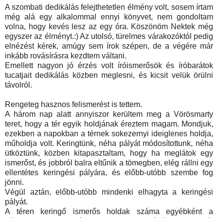
A szombati dedikálás felejthetetlen élmény volt, sosem írtam
még alá egy alkalommal ennyi könyvet, nem gondoltam
volna, hogy kevés lesz az egy óra. Köszönöm Nektek még
egyszer az élményt.:) Az utolsó, türelmes várakozóktól pedig
elnézést kérek, amúgy sem írok szépen, de a végére már
inkább rovásírásra kezdtem váltani.
Emellett nagyon jó érzés volt íróismerősök és íróbarátok
tucatjait dedikálás közben meglesni, és kicsit velük örülni
távolról.
Rengeteg hasznos felismerést is tettem.
A három nap alatt annyiszor kerültem meg a Vörösmarty
teret, hogy a tér egyik holdjának éreztem magam. Mondjuk,
ezekben a napokban a térnek sokezernyi ideiglenes holdja,
műholdja volt. Keringtünk, néha pályát módosítottunk, néha
ütköztünk, közben kitapasztaltam, hogy ha meglátok egy
ismerőst, és jobbról balra eltűnik a tömegben, elég rállni egy
ellentétes keringési pályára, és előbb-utóbb szembe fog
jönni.
Végül aztán, előbb-utóbb mindenki elhagyta a keringési
pályát.
A téren keringő ismerős holdak száma egyébként a