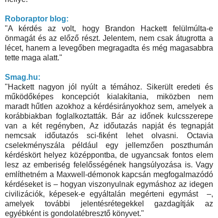
Roboraptor blog:
"A kérdés az volt, hogy Brandon Hackett felülmúlta-e
önmagát és az előző részt. Jelentem, nem csak átugrotta a
lécet, hanem a levegőben megragadta és még magasabbra
tette maga alatt."
Smag.hu:
"Hackett nagyon jól nyúlt a témához. Sikerült eredeti és
működőképes koncepciót kialakítania, miközben nem
maradt hűtlen azokhoz a kérdésirányokhoz sem, amelyek a
korábbiakban foglalkoztatták. Bár az időnek kulcsszerepe
van a két regényben, Az időutazás napját és tegnapját
nemcsak időutazós sci-fiként lehet olvasni. Octavia
cselekményszála például egy jellemzően poszthumán
kérdéskört helyez középpontba, de ugyancsak fontos elem
lesz az emberiség felelősségének hangsúlyozása is. Vagy
említhetném a Maxwell-démonok kapcsán megfogalmazódó
kérdéseket is – hogyan viszonyulnak egymáshoz az idegen
civilizációk, képesek-e egyáltalán megérteni egymást –,
amelyek további jelentésrétegekkel gazdagítják az
egyébként is gondolatébresztő könyvet."