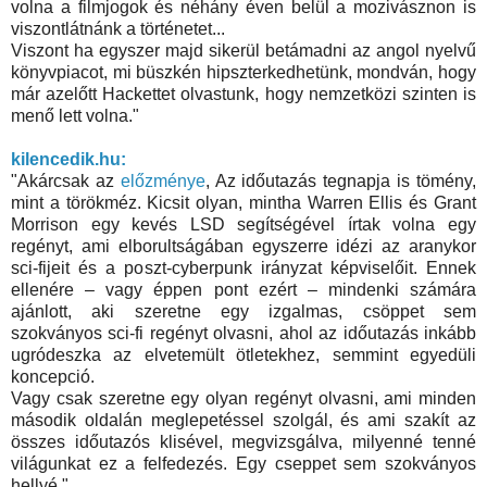
volna a filmjogok és néhány éven belül a mozivásznon is
viszontlátnánk a történetet...
Viszont ha egyszer majd sikerül betámadni az angol nyelvű
könyvpiacot, mi büszkén hipszterkedhetünk, mondván, hogy
már azelőtt Hackettet olvastunk, hogy nemzetközi szinten is
menő lett volna."
kilencedik.hu:
"Akárcsak az
előzménye
, Az időutazás tegnapja is tömény,
mint a törökméz. Kicsit olyan, mintha Warren Ellis és Grant
Morrison egy kevés LSD segítségével írtak volna egy
regényt, ami elborultságában egyszerre idézi az aranykor
sci-fijeit és a poszt-cyberpunk irányzat képviselőit. Ennek
ellenére – vagy éppen pont ezért – mindenki számára
ajánlott, aki szeretne egy izgalmas, csöppet sem
szokványos sci-fi regényt olvasni, ahol az időutazás inkább
ugródeszka az elvetemült ötletekhez, semmint egyedüli
koncepció.
Vagy csak szeretne egy olyan regényt olvasni, ami minden
második oldalán meglepetéssel szolgál, és ami szakít az
összes időutazós klisével, megvizsgálva, milyenné tenné
világunkat ez a felfedezés. Egy cseppet sem szokványos
hellyé."