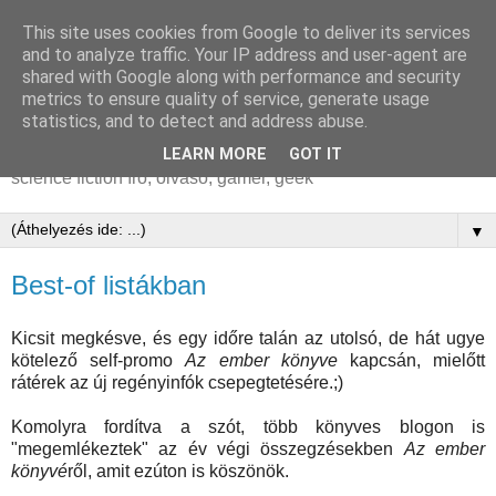
This site uses cookies from Google to deliver its services
Markovics Botond |
and to analyze traffic. Your IP address and user-agent are
shared with Google along with performance and security
Brandon Hackett
metrics to ensure quality of service, generate usage
statistics, and to detect and address abuse.
MARKOVICS Botond aka Brandon Hackett írói honlapja |
LEARN MORE
GOT IT
science fiction író, olvasó, gamer, geek
▼
Best-of listákban
Kicsit megkésve, és egy időre talán az utolsó, de hát ugye
kötelező self-promo
Az ember könyve
kapcsán, mielőtt
rátérek az új regényinfók csepegtetésére.;)
Komolyra fordítva a szót, több könyves blogon is
"megemlékeztek" az év végi összegzésekben
Az ember
könyvé
ről, amit ezúton is köszönök.