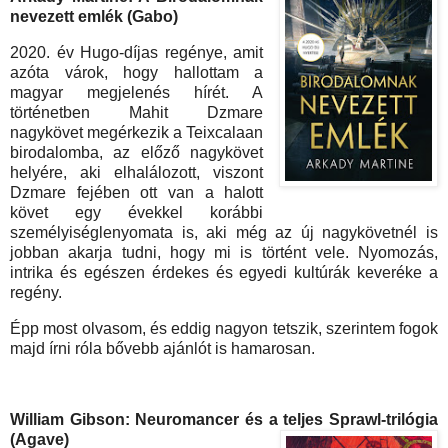
nevezett emlék (Gabo)
2020. év Hugo-díjas regénye, amit
azóta várok, hogy hallottam a
magyar megjelenés hírét. A
történetben Mahit Dzmare
nagykövet megérkezik a Teixcalaan
birodalomba, az előző nagykövet
helyére, aki elhalálozott, viszont
Dzmare fejében ott van a halott
követ egy évekkel korábbi
személyiséglenyomata is, aki még az új nagykövetnél is
jobban akarja tudni, hogy mi is történt vele. Nyomozás,
intrika és egészen érdekes és egyedi kultúrák keveréke a
regény.
Épp most olvasom, és eddig nagyon tetszik, szerintem fogok
majd írni róla bővebb ajánlót is hamarosan.
William Gibson: Neuromancer és a teljes Sprawl-trilógia
(Agave)