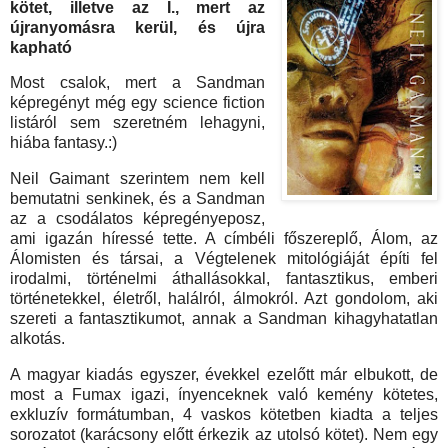
kötet,
illetve az I., mert az
újranyomásra kerül, és újra
kapható
Most csalok, mert a Sandman
képregényt még egy science fiction
listáról sem szeretném lehagyni,
hiába fantasy.:)
Neil Gaimant szerintem nem kell
bemutatni senkinek, és a Sandman
az a csodálatos képregényeposz,
ami igazán híressé tette. A címbéli főszereplő, Álom, az
Álomisten és társai, a Végtelenek mitológiáját építi fel
irodalmi, történelmi áthallásokkal, fantasztikus, emberi
történetekkel, életről, halálról, álmokról. Azt gondolom, aki
szereti a fantasztikumot, annak a Sandman kihagyhatatlan
alkotás.
A magyar kiadás egyszer, évekkel ezelőtt már elbukott, de
most a Fumax igazi, ínyenceknek való kemény kötetes,
exkluzív formátumban, 4 vaskos kötetben kiadta a teljes
sorozatot (karácsony előtt érkezik az utolsó kötet). Nem egy