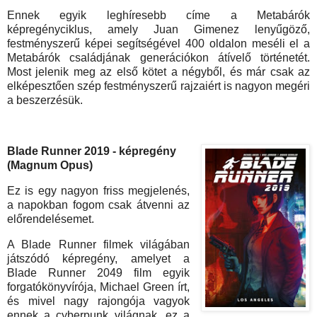
Ennek egyik leghíresebb címe a Metabárók
képregényciklus, amely Juan Gimenez lenyűgöző,
festményszerű képei segítségével 400 oldalon meséli el a
Metabárók családjának generációkon átívelő történetét.
Most jelenik meg az első kötet a négyből, és már csak az
elképesztően szép festményszerű rajzaiért is nagyon megéri
a beszerzésük.
Blade Runner 2019 - képregény
(Magnum Opus)
Ez is egy nagyon friss megjelenés,
a napokban fogom csak átvenni az
előrendelésemet.
A Blade Runner filmek világában
játszódó képregény, amelyet a
Blade Runner 2049 film egyik
forgatókönyvírója, Michael Green írt,
és mivel nagy rajongója vagyok
ennek a cyberpunk világnak, ez a