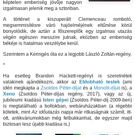
képtelen emberiség jövője nagyon
izgalmasan jelenik meg a sztoriban.
A történet a kiszuperált Clemenceau romboló,
megsemmisítésre váró hajóelméjének eltűnése körül
bonyolódik, de aztán a főszereplők egy izgalmas utazás
végén egészen messzire jutnak, eközben az emberiség
békéje is hatalmas veszélybe kerül.
Szerintem a Keringés óta ez a legjobb László Zoltán-regény.
*
Ha esetleg Brandon Hackett-regényt is szeretnétek
valakinek ajándékozni, akkor az
Eldobható testek
(ami
idén megkapta a
Zsoldos Péter-díjat
és a
Monolit-díjat
is), a
Xeno
(Zsoldos Péter-díjas regény, 2017), vagy az új,
jubileumi kiadású
Isten gépei
(Zsoldos Péter-díj 2009-ben)
is megtalálható a boltokban, webáruházakban (a régebbi
kötetek, mint
Az időutazás napja
már ritkaságnak számít, itt-
ott, antikváriumokban még felbukkanhat, de egyszer majd
biztosan lesz újabb kiadása is.)