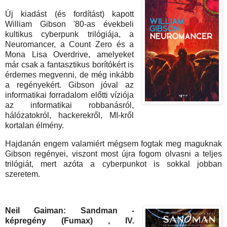
Új kiadást (és fordítást) kapott
William Gibson '80-as évekbeli
kultikus cyberpunk trilógiája, a
Neuromancer, a Count Zero és a
Mona Lisa Overdrive, amelyeket
már csak a fantasztikus borítókért is
érdemes megvenni, de még inkább
a regényekért. Gibson jóval az
informatikai forradalom előtti víziója
az informatikai robbanásról,
hálózatokról, hackerekről, MI-kről
kortalan élmény.
Hajdanán engem valamiért mégsem fogtak meg maguknak
Gibson regényei, viszont most újra fogom olvasni a teljes
trilógiát, mert azóta a cyberpunkot is sokkal jobban
szeretem.
Neil Gaiman: Sandman -
képregény (Fumax) , IV.