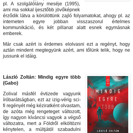
pl. A szolgálólány meséje (1995),
ami ma sokkal ijesztőbb jövőképnek
érződik látva a körülöttünk zajló folyamatokat, ahogy pl. az
interneten egyre jobban visszaszorul értelmes
kommunikáció, és két pillanat alatt esnek egymásnak
emberek.
Már csak azért is érdemes elolvasni ezt a regényt, hogy
aztán mindent megtegyünk azért, ami tőlünk telik, hogy ne
jussunk el idáig.
László Zoltán: Mindig egyre több
(Gabo)
Zolival másfél évtizede vagyunk
íróbarátságban, ezt az izig-vérig sci-
fi regényét még kéziratként olvastam,
de azóta még rengeteget változott,
így nagyon kíváncsi vagyok a végső
változatra, mert a Földről elköltözni
kénytelen, a múltjától szabadulni