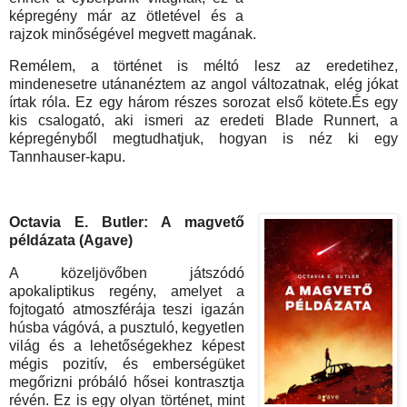
képregény már az ötletével és a
rajzok minőségével megvett magának.
Remélem, a történet is méltó lesz az eredetihez,
mindenesetre utánanéztem az angol változatnak, elég jókat
írtak róla. Ez egy három részes sorozat első kötete.És egy
kis csalogató, aki ismeri az eredeti Blade Runnert, a
képregényből megtudhatjuk, hogyan is néz ki egy
Tannhauser-kapu.
Octavia E. Butler: A magvető
példázata (Agave)
A közeljövőben játszódó
apokaliptikus regény, amelyet a
fojtogató atmoszférája teszi igazán
húsba vágóvá, a pusztuló, kegyetlen
világ és a lehetőségekhez képest
mégis pozitív, és emberségüket
megőrizni próbáló hősei kontrasztja
révén. Ez is egy olyan történet, mint