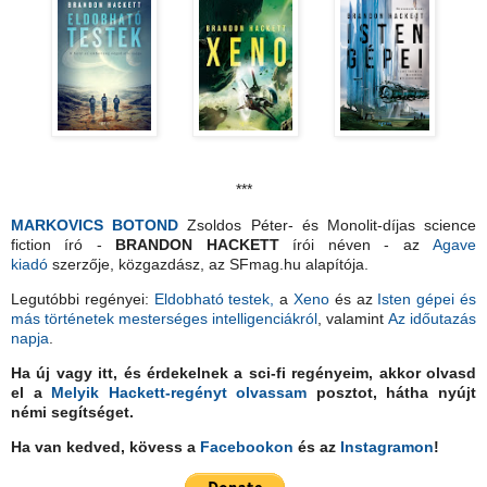
***
MARKOVICS BOTOND
Zsoldos Péter- és Monolit-díjas
science
fiction író -
BRANDON HACKETT
írói néven - az
Agave
kiadó
szerzője, közgazdász, az SFmag.hu alapítója.
Legutóbbi regényei:
Eldobható testek,
a
Xeno
és az
Isten gépei és
más történetek mesterséges intelligenciákról
, valamint
Az időutazás
napja
.
Ha új vagy itt, és érdekelnek a sci-fi regényeim, akkor olvasd
el a
Melyik Hackett-regényt olvassam
posztot, hátha nyújt
némi segítséget.
Ha van kedved, kövess a
Facebookon
és az
Instagramon
!