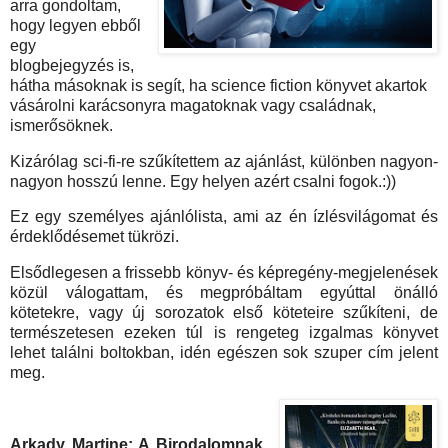
arra gondoltam,
hogy legyen ebből
egy
blogbejegyzés is,
hátha másoknak is segít, ha science fiction könyvet akartok
vásárolni karácsonyra magatoknak vagy családnak,
ismerősöknek.
Kizárólag sci-fi-re szűkítettem az ajánlást, különben nagyon-
nagyon hosszú lenne. Egy helyen azért csalni fogok.:))
Ez egy személyes ajánlólista, ami az én ízlésvilágomat és
érdeklődésemet tükrözi.
Elsődlegesen a frissebb könyv- és képregény-megjelenések
közül válogattam, és megpróbáltam egyúttal önálló
kötetekre, vagy új sorozatok első köteteire szűkíteni, de
természetesen ezeken túl is rengeteg izgalmas könyvet
lehet találni boltokban, idén egészen sok szuper cím jelent
meg.
Arkady Martine: A Birodalomnak