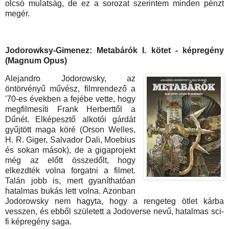
olcsó mulatság, de ez a sorozat szerintem minden pénzt
megér.
Jodorowksy-Gimenez: Metabárók I. kötet - képregény
(Magnum Opus)
Alejandro Jodorowsky, az
öntörvényű művész, filmrendező a
'70-es években a fejébe vette, hogy
megfilmesíti Frank Herberttől a
Dűnét. Elképesztő alkotói gárdát
gyűjtött maga köré (Orson Welles,
H. R. Giger, Salvador Dali, Moebius
és sokan mások), de a gigaprojekt
még az előtt összedőlt, hogy
elkezdték volna forgatni a filmet.
Talán jobb is, mert gyaníthatóan
hatalmas bukás lett volna. Azonban
Jodorowsky nem hagyta, hogy a rengeteg ötlet kárba
vesszen, és ebből született a Jodoverse nevű, hatalmas sci-
fi képregény saga.