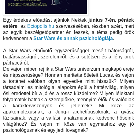
Egy érdekes előadást ajánlok Nektek
június 7-én, péntek
estére
, az
Ectopolis.hu
szervezésében, részben azért, mert
az egyik beszélgetőpartner én leszek, a téma pedig örök
kedvencem a
Star Wars és annak pszichológiája
.
A Star Wars elbűvölő egyszerűséggel mesélt bátorságról,
bajtársiasságról, szerelemről, és a sötétség és a fény örök
párharcáról.
De vajon miben rejlik a Star Wars univerzum megkapó ereje
és népszerűsége? Honnan merítette ötleteit Lucas, és vajon
a történet valóban olyan egyedi-e mint hisszük? Milyen
társadalmi és mitológiai alapokra épül a háttérvilág, milyen
ősi eredettel bír a jó és a rossz küzdelme? Milyen lélektani
folyamatok hatnak a szereplőkre, mennyire élők és valódiak
a karakterviszonyok és jellemek? Mi köze az
apakomplexusnak, a Jung-i archetípusoknak, a gyász
fázisainak, vagy a vallási fanatizmusnak kedvenc hőseink
világához? És vajon mi köze van egymáshoz egy jó
pszichológusnak és egy jedi lovagnak?