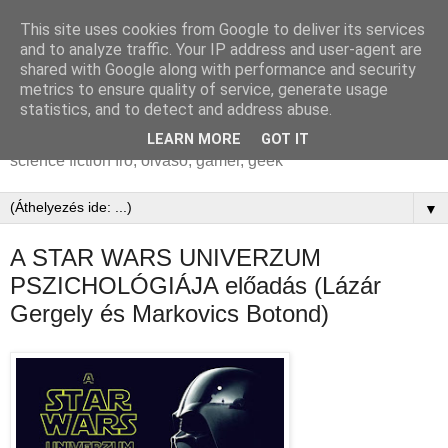
This site uses cookies from Google to deliver its services
Markovics Botond |
and to analyze traffic. Your IP address and user-agent are
shared with Google along with performance and security
Brandon Hackett
metrics to ensure quality of service, generate usage
statistics, and to detect and address abuse.
MARKOVICS Botond aka Brandon Hackett írói honlapja |
LEARN MORE
GOT IT
science fiction író, olvasó, gamer, geek
▼
A STAR WARS UNIVERZUM
PSZICHOLÓGIÁJA előadás (Lázár
Gergely és Markovics Botond)