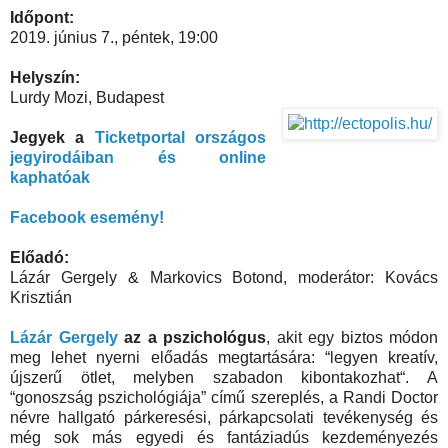
Időpont:
2019. június 7., péntek, 19:00
Helyszín:
Lurdy Mozi, Budapest
Jegyek a
Ticketportal országos
jegyirodáiban és online
kaphatóak
Facebook esemény!
Előadó:
Lázár Gergely & Markovics Botond, moderátor: Kovács
Krisztián
Lázár Gergely
az a pszichológus
, akit egy biztos módon
meg lehet nyerni előadás megtartására: “legyen kreatív,
újszerű ötlet, melyben szabadon kibontakozhat“. A
“gonoszság pszichológiája” című szereplés, a Randi Doctor
névre hallgató párkeresési, párkapcsolati tevékenység és
még sok más egyedi és fantáziadús kezdeményezés