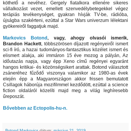
köthető a nevéhez. Gergely fiatalkora ellenére sikeres
vállalkozást vezet, emellett szenvedélybetegekkel végez
terápiás tevékenységet, gyakran hívják TV-be, rádióba,
újságba szakérteni, ezúttal a Star Wars univerzum lélektani
gyökereiről faggatjuk majd.
Markovics Botond
, vagy, ahogy olvasói ismerik,
Brandon Hackett
, többszörösen díjazott regényeiről ismert
sci-fi író, a hazai tudományos-fantasztikus közélet ismert és
elismert alakja, aki immáron 15 éve mozog a pályán, Az
időutazás napja, vagy épp Xeno című regényei egyaránt
hangos kritikai- és közönségsikert arattak. Botond választott
zsáneréhez fűződő viszonya valamikor az 1980-as évek
elején épp a Magyarországon akkor frissen bemutatott
Csillagok háborúja mozifilmmel kezdődött, ezúttal a science
fiction oldaláról közelíti majd meg a világ leghíresebb
űreposzát.
Bővebben az Ectopolis-hu-n.
Botond Markovics
dátum:
március 21, 2019