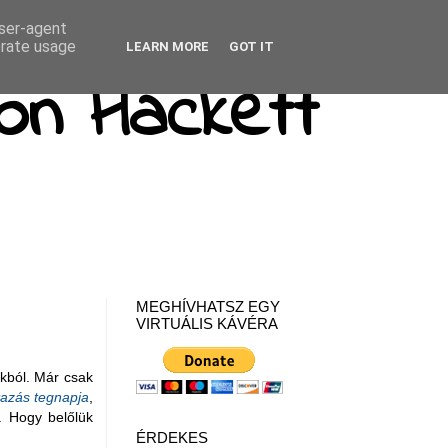
user-agent
erate usage
LEARN MORE
GOT IT
on Hackett
MEGHÍVHATSZ EGY
VIRTUÁLIS KÁVÉRA
okból. Már csak
tazás tegnapja
,
. Hogy belőlük
ÉRDEKES