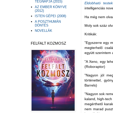
TEGNAPJA (2015)
Eldobható testek
AZ EMBER KÖNYVE
intelligenciás nove
(2012)
ISTEN GÉPEI (2008)
Ha még nem olva
A POSZTHUMÁN
DÖNTÉS
Moly sok száz ol
NOVELLÁK
Kritikák:
"Egyszerre egy mi
FELFALT KOZMOSZ
megterhelő csal
együtt szerintem a
"A Xeno, egy lehe
(Roboraptor)
"Nagyon jól megí
történettel, gyön
Barrels)
"Nagyon sok remek
kaland, high-tech
megérthető karakt
nem marad pusztá