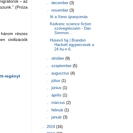
migrátorok – az
►
december
(3)
kozunk." (Próza
▼
november
(3)
Itt a Xeno újranyomás
Kedvenc science fiction
szövegrészeim - Dan
Simmon...
y három részes
 civilizációk
Húsevő faj | Brandon
Hackett egypercesek a
24.hu-n 6.
►
október
(9)
►
szeptember
(5)
►
augusztus
(4)
tt-regényt
►
július
(1)
►
június
(1)
►
április
(1)
►
március
(2)
►
február
(1)
►
január
(3)
►
2019
(16)