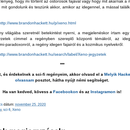
lényeg, hogy mi történt az ostorosok fajával vagy hogy mit akarnak a 
 mit gondolunk és teszünk akkor, amikor az idegennel, a mással talál
http://www.brandonhackett.hu/p/xeno.html
y világába szeretnél betekintést nyerni, a megjelenéskor írtam eg
yzetek címmel a regényben szereplő központi témákról, az idegen
rmi-paradoxonról, a regény idegen fajairól és a kozmikus nyelvekről.
http://www.brandonhackett.hu/search/label/Xeno-jegyzetek
***
t, és érdekelnek a sci-fi regényeim, akkor olvasd el a
Melyik Hacke
olvassam
posztot, hátha nyújt némi segítséget.
Ha van kedved, kövess a
Facebookon
és az
Instagramon
is!
cs
dátum:
november 25, 2020
y
,
sci-fi
,
Xeno