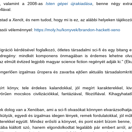
, valamint a 2008-as
Isten gépei újrakiadása
, benne négy extr
llával.
stad a
Xenó
t, és nem tudod, hogy mi is ez, az alábbi helyeken tájékoz
vasói véleménnyel:
https://moly.hu/konyvek/brandon-hackett-xeno
gráció kérdésével foglalkozó, ötletes társadalmi sci-fi és egy bitang e
ádregény: mindkét komponens önmagában is érdemes lehetne olva
z elmúlt évtized legjobb magyar science fiction regényét adják ki." (Eku
ngerlően izgalmas űropera és zavarba ejtően aktuális társadalomkrit
rt könyv, tele érdekes kalandokkal, jól megírt karakterekkel, kiv
yörűen mocskos civilizációkkal, fantáziával, filozófiával. Kihagyhata
 dolog van a Xenóban, ami a sci-fi olvasókat könnyen elvarázsolhatja,
 kütyük, egyedi és izgalmas idegen lények, remek fordulatokkal, jól mű
erekkel együtt. Mindez erősíti a könyvet, és pont ezért bízom benne
ba kiáltott szó, hanem elgondolkodtat legalább pár embert arról, am