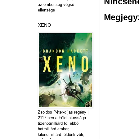
Nincsen
az emberiség végső
ellensége
Megjegy
XENO
Zsoldos Péter-díjas regény |
2117-ben ​a Föld lakossága
tizenötmilliárd fő: ebből
hatmilliárd ember,
kilencmilliárd földönkívüli,