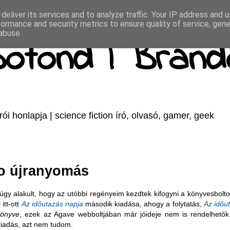
deliver its services and to analyze traffic. Your IP address and 
formance and security metrics to ensure quality of service, gen
abuse.
Botond | Brand
honlapja | science fiction író, olvasó, gamer, geek
no újranyomás
úgy alakult, hogy az utóbbi regényeim kezdtek kifogyni a könyvesbolt
itt-ott
Az időutazás napja
második kiadása, ahogy a folytatás,
Az időu
önyve
, ezek az Agave webboltjában már jóideje nem is rendelhetők
kiadás, azt nem tudom.