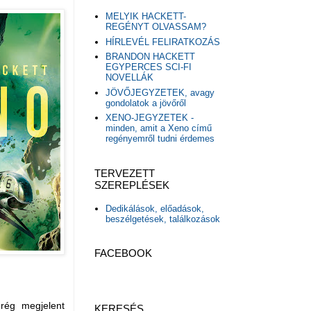
MELYIK HACKETT-
REGÉNYT OLVASSAM?
HÍRLEVÉL FELIRATKOZÁS
BRANDON HACKETT
EGYPERCES SCI-FI
NOVELLÁK
JÖVŐJEGYZETEK, avagy
gondolatok a jövőről
XENO-JEGYZETEK -
minden, amit a Xeno című
regényemről tudni érdemes
TERVEZETT
SZEREPLÉSEK
Dedikálások, előadások,
beszélgetések, találkozások
FACEBOOK
rég megjelent
KERESÉS