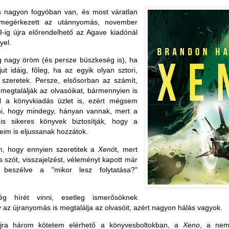
s nagyon fogyóban van, és most váratlan
 megérkezett az utánnyomás, november
9-ig újra előrendelhető az Agave kiadónál
el.
 nagy öröm (és persze büszkeség is), ha
t idáig, főleg, ha az egyik olyan sztori,
 szeretek. Persze, elsősorban az számít,
megtalálják az olvasóikat, bármennyien is
l a könyvkiadás üzlet is, ezért mégsem
ni, hogy mindegy, hányan vannak, mert a
 is sikeres könyvek biztosítják, hogy a
im is eljussanak hozzátok.
m, hogy ennyien szeretitek a
Xenó
t, mert
 szót, visszajelzést, véleményt kapott már
beszélve a "mikor lesz folytatása?"
g hírét vinni, esetleg ismerősöknek
 az újranyomás is megtalálja az olvasóit, azért nagyon hálás vagyok.
jra három kötetem elérhető a könyvesboltokban, a
Xeno
, a nem