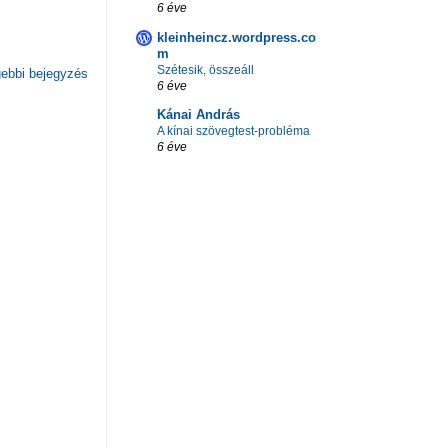
6 éve
kleinheincz.wordpress.co
m
Szétesik, összeáll
ebbi bejegyzés
6 éve
Kánai András
A kínai szövegtest-probléma
6 éve