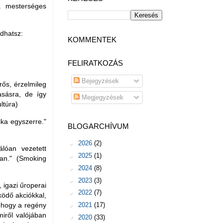
a mesterséges
ódhatsz:
KOMMENTEK
FELIRATKOZÁS
Bejegyzések
rős, érzelmileg
sásra, de így
Megjegyzések
ltúra)
ika egyszerre."
BLOGARCHÍVUM
►
2026
(2)
álóan vezetett
►
2025
(1)
tlan." (Smoking
►
2024
(8)
►
2023
(3)
 igazi űroperai
►
2022
(7)
ködő akciókkal,
►
2021
(17)
, hogy a regény
iről valójában
▼
2020
(33)