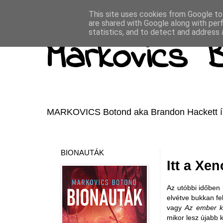
This site uses cookies from Google to 
are shared with Google along with per
statistics, and to detect and address 
Markovics 
MARKOVICS Botond aka Brandon Hackett írói 
BIONAUTÁK
Itt a Xe
Az utóbbi időben 
elvétve bukkan fel 
vagy
Az ember k
mikor lesz újabb 