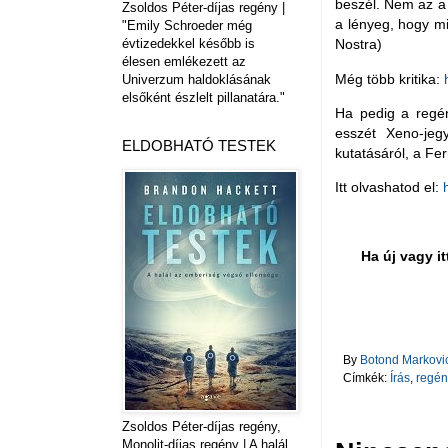
beszél. Nem az a 
Zsoldos Péter-díjas regény |
a lényeg, hogy mi
"Emily Schroeder még
évtizedekkel később is
Nostra)
élesen emlékezett az
Még több kritika:
Univerzum haldoklásának
elsőként észlelt pillanatára."
Ha pedig a regén
esszét Xeno-jeg
ELDOBHATÓ TESTEK
kutatásáról, a Fe
Itt olvashatod el:
Ha új vagy it
By
Botond Markovi
Címkék:
Írás
,
regén
Zsoldos Péter-díjas regény,
Monolit-díjas regény | A halál