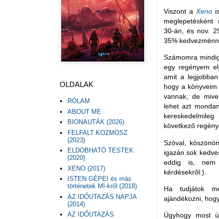
Viszont a
Xeno
i
meglepetésként
30-án, és nov. 2
35% kedvezménny
Számomra mindig
egy regényem elju
amit a legjobban
OLDALAK
hogy a könyveim 
vannak, de mive
RÓLAM
lehet azt monda
ABOUT ME
kereskedelmileg
BIONAUTÁK (2026)
következő regénye
FELFALT KOZMOSZ
(2023)
Szóval, köszönö
ELDOBHATÓ TESTEK
igazán sok kedves
(2020)
eddig is, nem 
XENO (2017)
kérdésekről:).
ISTEN GÉPEI és más
történetek MI-kről (2018)
Ha tudjátok mé
AZ IDŐUTAZÁS NAPJA
ajándékozni, hogy
(2014)
AZ IDŐUTAZÁS
Úgyhogy most ú