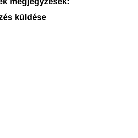
ek megjegyzések:
zés küldése