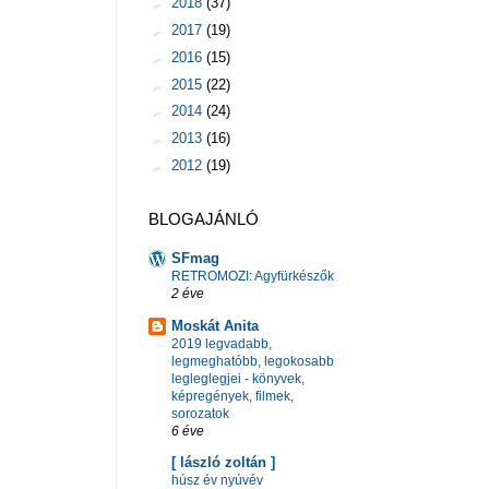
►
2018
(37)
►
2017
(19)
►
2016
(15)
►
2015
(22)
►
2014
(24)
►
2013
(16)
►
2012
(19)
BLOGAJÁNLÓ
SFmag
RETROMOZI: Agyfürkészők
2 éve
Moskát Anita
2019 legvadabb,
legmeghatóbb, legokosabb
legleglegjei - könyvek,
képregények, filmek,
sorozatok
6 éve
[ lászló zoltán ]
húsz év nyúvév