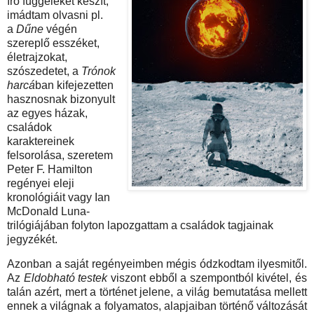
író függeléket készít,
imádtam olvasni pl.
a
Dűne
végén
szereplő esszéket,
életrajzokat,
szószedetet, a
Trónok
harcá
ban kifejezetten
hasznosnak bizonyult
az egyes házak,
családok
karaktereinek
felsorolása, szeretem
Peter F. Hamilton
regényei eleji
kronológiáit vagy Ian
McDonald Luna-
trilógiájában folyton lapozgattam a családok tagjainak
jegyzékét.
Azonban a saját regényeimben mégis ódzkodtam ilyesmitől.
Az
Eldobható testek
viszont ebből a szempontból kivétel, és
talán azért, mert a történet jelene, a világ bemutatása mellett
ennek a világnak a folyamatos, alapjaiban történő változását