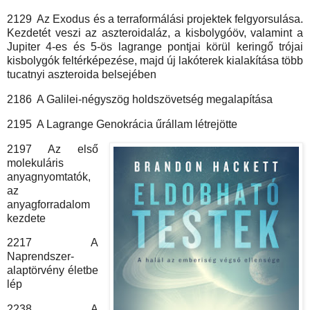
2129 Az Exodus és a terraformálási projektek felgyorsulása.
Kezdetét veszi az aszteroidaláz, a kisbolygóöv, valamint a
Jupiter 4-es és 5-ös lagrange pontjai körül keringő trójai
kisbolygók feltérképezése, majd új lakóterek kialakítása több
tucatnyi aszteroida belsejében
2186 A Galilei-négyszög holdszövetség megalapítása
2195 A Lagrange Genokrácia űrállam létrejötte
2197 Az első
molekuláris
anyagnyomtatók,
az
anyagforradalom
kezdete
2217 A
Naprendszer-
alaptörvény életbe
lép
2238 A