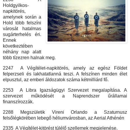
Holdgyilkos-
napkitörés,
amelynek során a
Hold több felszíni
városát hatalmas
sugárterhelés éri.
Ennek
következtében
néhány nap alatt
több tízezren halnak meg.
2247 A Végítélet-napkitörés, amely az egész Földet
felperzseli és lakhatatlanná teszi. A felszínen minden élet
elpusztul, az emberi áldozatok száma kétmilliárd fő.
2253 A Libra Igazságügyi Szervezet megalapítása. A
szervezet működését a Naprendszer űrállamai
finanszírozzák.
2288 Megszületik Vireni Orlando a Szaturnusz
felsőlégkörében lebegő héliumvárosban, az Aerial Athénén
2335 A Végítélet-kitörést túlélő szellemek megjelenése.