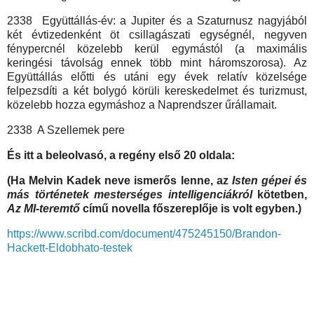
2338 Együttállás-év: a Jupiter és a Szaturnusz nagyjából
két évtizedenként öt csillagászati egységnél, negyven
fénypercnél közelebb kerül egymástól (a maximális
keringési távolság ennek több mint háromszorosa). Az
Együttállás előtti és utáni egy évek relatív közelsége
felpezsdíti a két bolygó körüli kereskedelmet és turizmust,
közelebb hozza egymáshoz a Naprendszer űrállamait.
2338 A Szellemek pere
És itt a beleolvasó, a regény első 20 oldala:
(Ha Melvin Kadek neve ismerős lenne, az
Isten gépei és
más történetek mesterséges intelligenciákról
kötetben,
Az MI-teremtő
című novella főszereplője is volt egyben.)
https://www.scribd.com/document/475245150/Brandon-
Hackett-Eldobhato-testek