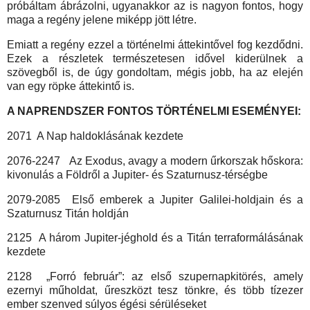
próbáltam ábrázolni, ugyanakkor az is nagyon fontos, hogy
maga a regény jelene miképp jött létre.
Emiatt a regény ezzel a történelmi áttekintővel fog kezdődni.
Ezek a részletek természetesen idővel kiderülnek a
szövegből is, de úgy gondoltam, mégis jobb, ha az elején
van egy röpke áttekintő is.
A NAPRENDSZER FONTOS TÖRTÉNELMI ESEMÉNYEI:
2071 A Nap haldoklásának kezdete
2076-2247 Az Exodus, avagy a modern űrkorszak hőskora:
kivonulás a Földről a Jupiter- és Szaturnusz-térségbe
2079-2085 Első emberek a Jupiter Galilei-holdjain és a
Szaturnusz Titán holdján
2125 A három Jupiter-jéghold és a Titán terraformálásának
kezdete
2128 „Forró február”: az első szupernapkitörés, amely
ezernyi műholdat, űreszközt tesz tönkre, és több tízezer
ember szenved súlyos égési sérüléseket