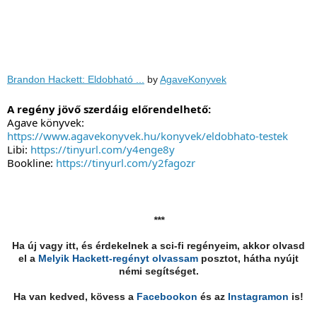
Brandon Hackett: Eldobható ...
by
AgaveKonyvek
A regény jövő szerdáig előrendelhető:
Agave könyvek: 
https://www.agavekonyvek.hu/konyvek/eldobhato-testek
Libi: 
https://tinyurl.com/y4enge8y
Bookline: 
https://tinyurl.com/y2fagozr
***
Ha új vagy itt, és érdekelnek a sci-fi regényeim, akkor olvasd
el a
Melyik Hackett-regényt olvassam
posztot, hátha nyújt
némi segítséget.
Ha van kedved, kövess a
Facebookon
és az
Instagramon
is!