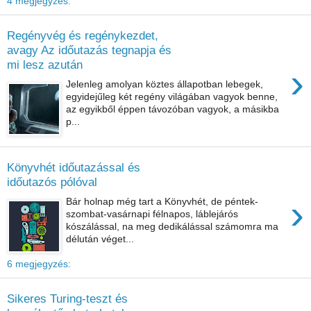
4 megjegyzés:
Regényvég és regénykezdet,
avagy Az időutazás tegnapja és
mi lesz azután
›
Jelenleg amolyan köztes állapotban lebegek,
egyidejűleg két regény világában vagyok benne,
az egyikből éppen távozóban vagyok, a másikba
p...
Könyvhét időutazással és
időutazós pólóval
›
Bár holnap még tart a Könyvhét, de péntek-
szombat-vasárnapi félnapos, láblejárós
kószálással, na meg dedikálással számomra ma
délután véget...
6 megjegyzés:
Sikeres Turing-teszt és