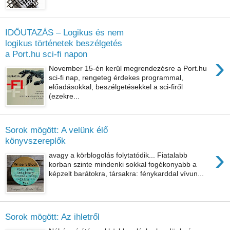
IDŐUTAZÁS – Logikus és nem
logikus történetek beszélgetés
a Port.hu sci-fi napon
›
November 15-én kerül megrendezésre a Port.hu
sci-fi nap, rengeteg érdekes programmal,
előadásokkal, beszélgetésekkel a sci-firől
(ezekre...
Sorok mögött: A velünk élő
könyvszereplők
›
avagy a körblogolás folytatódik... Fiatalabb
korban szinte mindenki sokkal fogékonyabb a
képzelt barátokra, társakra: fénykarddal vívun...
Sorok mögött: Az ihletről