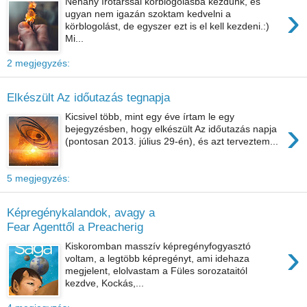
Néhány írótárssal körblogolásba kezdünk, és
›
ugyan nem igazán szoktam kedvelni a
körblogolást, de egyszer ezt is el kell kezdeni.:)
Mi...
2 megjegyzés:
Elkészült Az időutazás tegnapja
Kicsivel több, mint egy éve írtam le egy
›
bejegyzésben, hogy elkészült Az időutazás napja
(pontosan 2013. július 29-én), és azt terveztem...
5 megjegyzés:
Képregénykalandok, avagy a
Fear Agenttől a Preacherig
›
Kiskoromban masszív képregényfogyasztó
voltam, a legtöbb képregényt, ami idehaza
megjelent, elolvastam a Füles sorozataitól
kezdve, Kockás,...