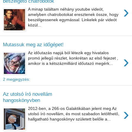
beszélgető chatrobotok
›
A minap találtam néhány youtube videót,
amelyben chatrobotokat eresztenek össze, hogy
beszélgessenek egymással. Linkelek pár videót
közül...
Mutassuk meg az időgépet!
Az időutazás napjá ból létezik egy hivatalos
›
promó jellegű részlet, konkrétan az első fejezet ,
amikor is a kétszázmilliárd időutazó megérk...
2 megjegyzés:
Az utolsó író novellám
hangoskönyvben
›
2012-ben, a 266-os Galaktikában jelent meg Az
utolsó író novellám, és most szabadon letölthető,
hallgatható hangoskönyv született belőle a...