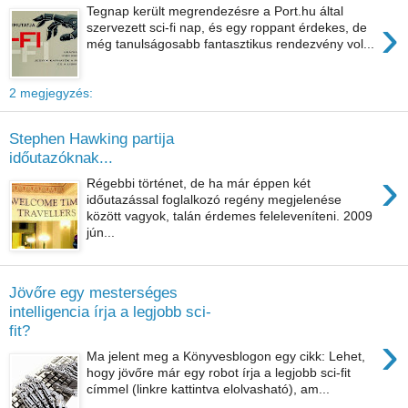
Tegnap került megrendezésre a Port.hu által
›
szervezett sci-fi nap, és egy roppant érdekes, de
még tanulságosabb fantasztikus rendezvény vol...
2 megjegyzés:
Stephen Hawking partija
időutazóknak...
›
Régebbi történet, de ha már éppen két
időutazással foglalkozó regény megjelenése
között vagyok, talán érdemes feleleveníteni. 2009
jún...
Jövőre egy mesterséges
intelligencia írja a legjobb sci-
fit?
›
Ma jelent meg a Könyvesblogon egy cikk: Lehet,
hogy jövőre már egy robot írja a legjobb sci-fit
címmel (linkre kattintva elolvasható), am...